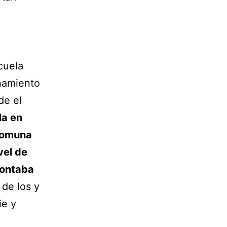
e
cuela
onamiento
de el
la en
 comuna
vel de
 contaba
 de los y
ie y