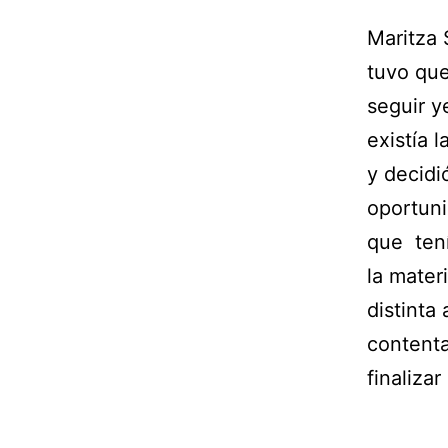
Maritza 
tuvo que
seguir y
existía 
y decidi
oportuni
que tení
la mater
distinta
contenta
finalizar