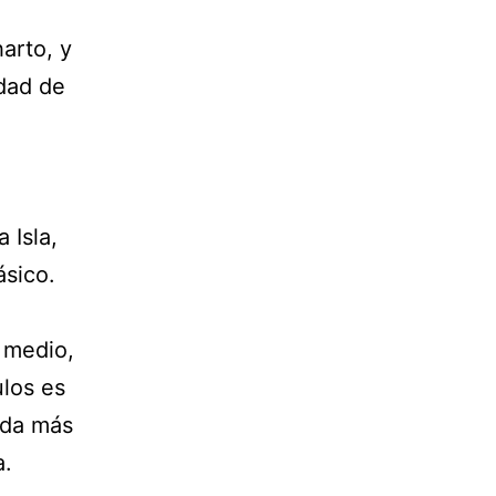
arto, y
idad de
 Isla,
ásico.
 medio,
ulos es
eda más
a.