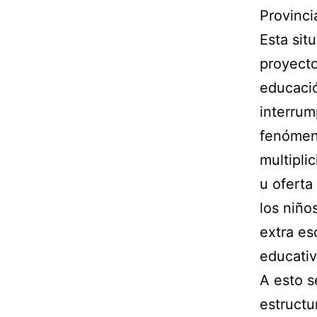
Provinci
Esta sit
proyecto
educació
interrum
fenómeno
multipli
u oferta
los niño
extra es
educativ
A esto s
estructu