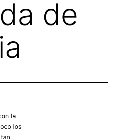
ida de
ia
con la
poco los
 tan