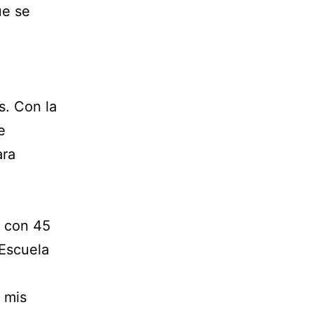
ue se
s. Con la
e
ara
e con 45
Escuela
 mis