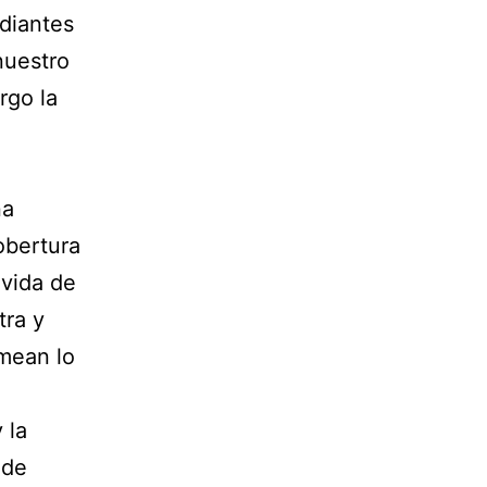
diantes
nuestro
rgo la
na
obertura
 vida de
tra y
rmean lo
 la
 de