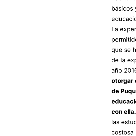
básicos 
educaci
La exper
permitid
que se h
de la ex
año 201
otorgar
de Puque
educació
con ella
las estu
costosa 