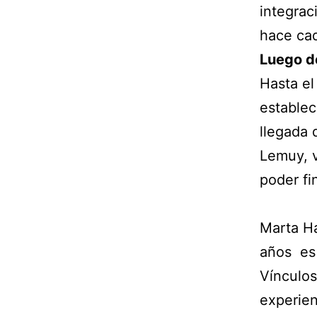
integrac
hace cad
Luego de
Hasta el
establec
llegada 
Lemuy, v
poder fi
Marta H
años es
Vínculos
experien