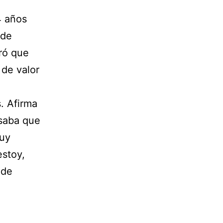
4 años
ude
ró que
 de valor
. Afirma
nsaba que
muy
estoy,
 de