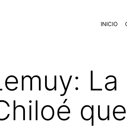
INICIO
emuy: La 
 Chiloé qu