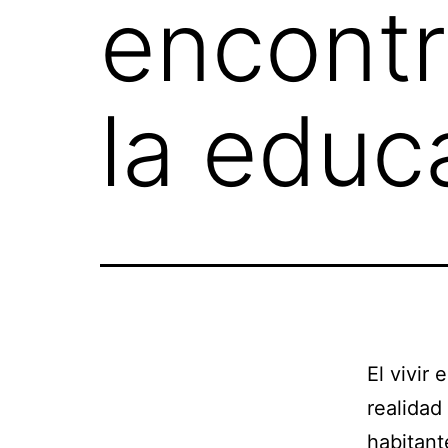
encontr
la educ
El vivir
realidad
habitant