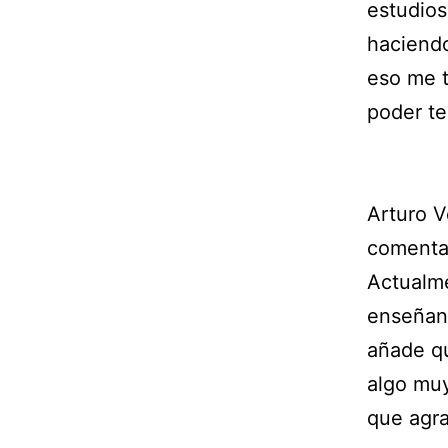
estudios
haciendo
eso me t
poder te
Arturo V
comenta 
Actualme
enseñanz
añade qu
algo muy
que agra