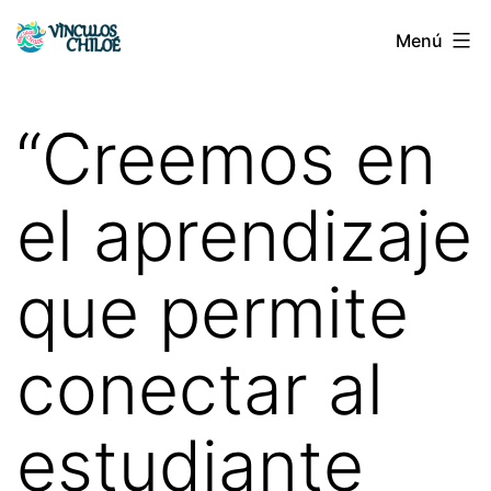
Saltar
Menú
Vínculos
al
Chiloé
contenido
“Creemos en
el aprendizaje
que permite
conectar al
estudiante