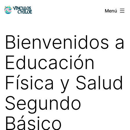
Saltar
Menú
Vínculos
al
Chiloé
contenido
Bienvenidos a
Educación
Física y Salud
Segundo
Básico