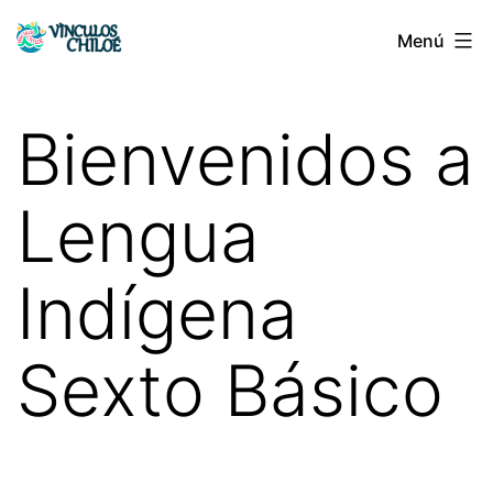
Saltar
Menú
Vínculos
al
Chiloé
contenido
Bienvenidos a
Lengua
Indígena
Sexto Básico