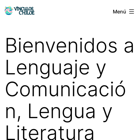
Saltar
Menú
Vínculos
al
Chiloé
contenido
Bienvenidos a
Lenguaje y
Comunicació
n, Lengua y
Literatura