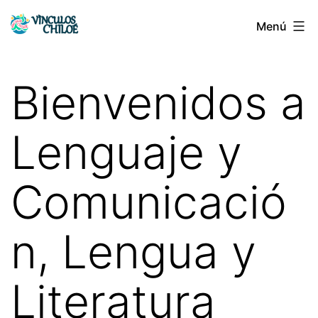
Saltar
Menú
Vínculos
al
Chiloé
contenido
Bienvenidos a
Lenguaje y
Comunicació
n, Lengua y
Literatura