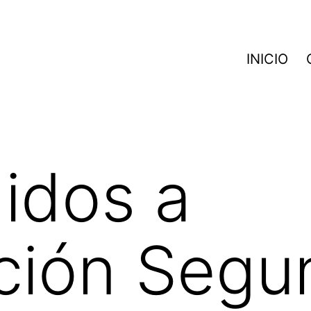
INICIO
idos a
ción Segu