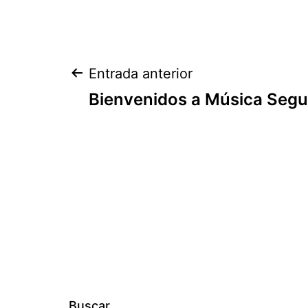
Navegación
Entrada anterior
Bienvenidos a Música Seg
de
entradas
Buscar...