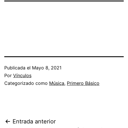
Publicada el
Mayo 8, 2021
Por
Vínculos
Categorizado como
Música
,
Primero Básico
Navegación
Entrada anterior