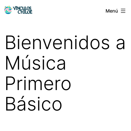
Saltar
Menú
Vínculos
al
Chiloé
contenido
Bienvenidos a
Música
Primero
Básico