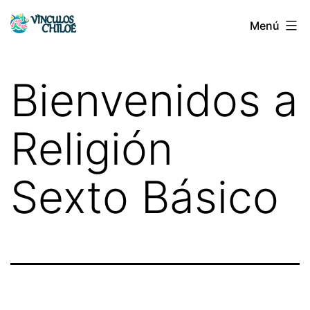
Saltar
Menú
Vínculos
al
Chiloé
contenido
Bienvenidos a
Religión
Sexto Básico