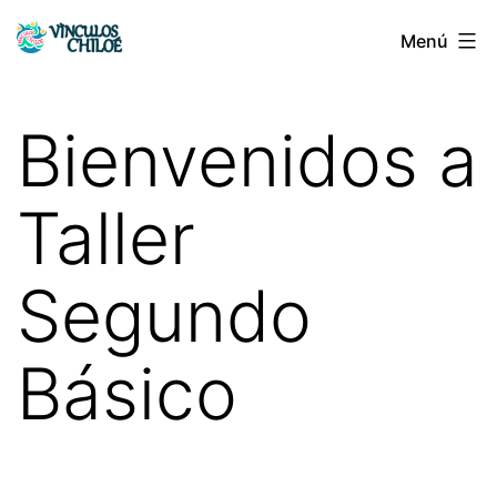
Saltar
Menú
Vínculos
al
Chiloé
contenido
Bienvenidos a
Taller
Segundo
Básico