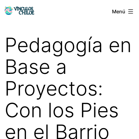
Saltar
Menú
Vínculos
al
Chiloé
contenido
Pedagogía en
Base a
Proyectos:
Con los Pies
en el Barrio