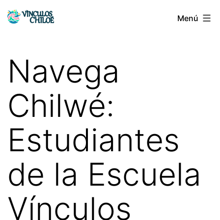
Saltar
Menú
Vínculos
al
Chiloé
contenido
Navega
Chilwé:
Estudiantes
de la Escuela
Vínculos