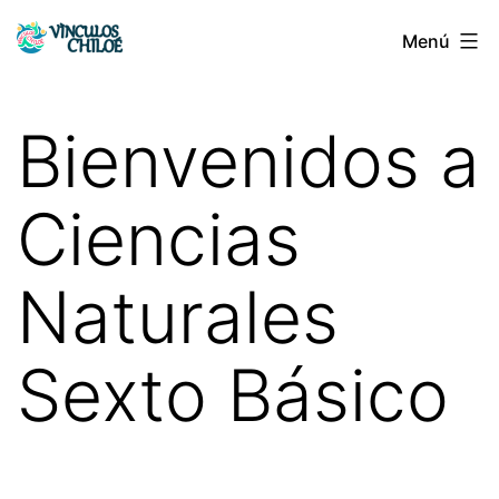
Saltar
Menú
Vínculos
al
Chiloé
contenido
Bienvenidos a
Ciencias
Naturales
Sexto Básico