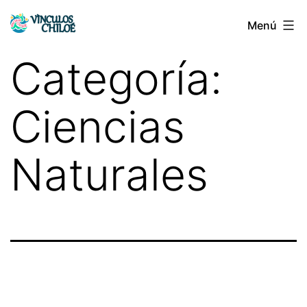
Saltar
Menú
Vínculos
al
Chiloé
contenido
Categoría:
Ciencias
Naturales