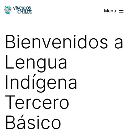
Saltar
Menú
Vínculos
al
Chiloé
contenido
Bienvenidos a
Lengua
Indígena
Tercero
Básico