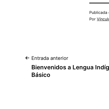
Publicada 
Por
Víncul
Navegación
Entrada anterior
Bienvenidos a Lengua Indí
de
Básico
entradas