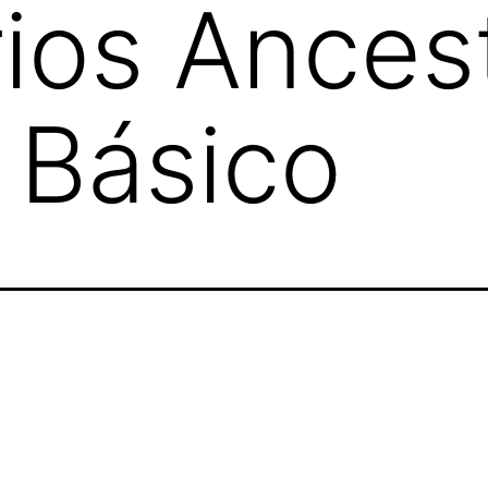
rios Ances
 Básico