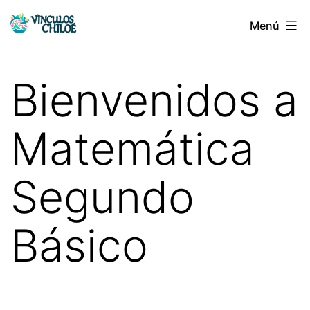
Saltar
Menú
Vínculos
al
Chiloé
contenido
Bienvenidos a
Matemática
Segundo
Básico