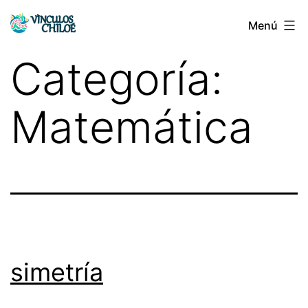
Saltar
Menú
Vínculos
al
Chiloé
contenido
Categoría:
Matemática
simetría