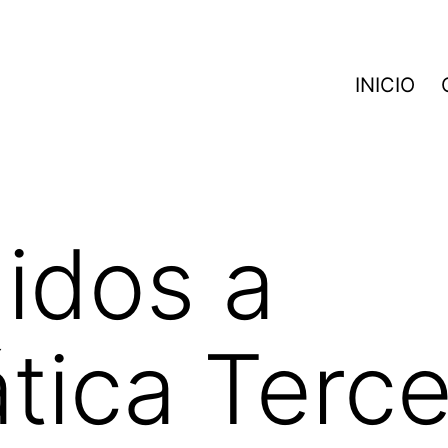
INICIO
idos a
ica Terce