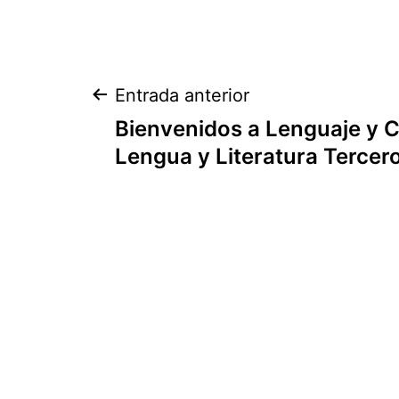
Navegación
Entrada anterior
Bienvenidos a Lenguaje y 
de
Lengua y Literatura Tercer
entradas