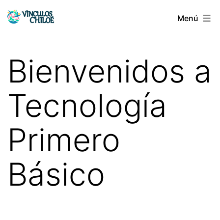
Saltar
Menú
Vínculos
al
Chiloé
contenido
Bienvenidos a
Tecnología
Primero
Básico