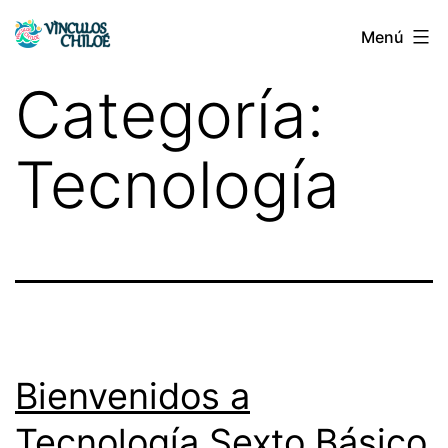
Saltar
Menú
Vínculos
al
Chiloé
contenido
Categoría:
Tecnología
Bienvenidos a
Tecnología Sexto Básico