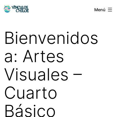
Saltar
Menú
Vínculos
al
Chiloé
contenido
Bienvenidos
a: Artes
Visuales –
Cuarto
Básico