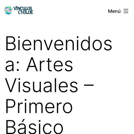
Saltar
Menú
Vínculos
al
Chiloé
contenido
Bienvenidos
a: Artes
Visuales –
Primero
Básico