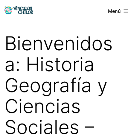
Saltar
Menú
Vínculos
al
Chiloé
contenido
Bienvenidos
a: Historia
Geografía y
Ciencias
Sociales –