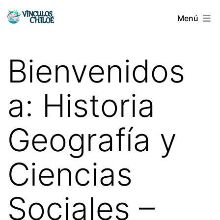
Saltar
Menú
Vínculos
al
Chiloé
contenido
Bienvenidos
a: Historia
Geografía y
Ciencias
Sociales –