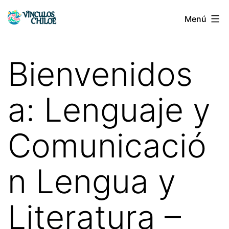
Saltar
Menú
Vínculos
al
Chiloé
contenido
Bienvenidos
a: Lenguaje y
Comunicació
n Lengua y
Literatura –