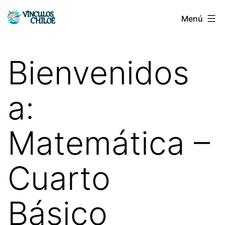
Saltar
Menú
Vínculos
al
Chiloé
contenido
Bienvenidos
a:
Matemática –
Cuarto
Básico