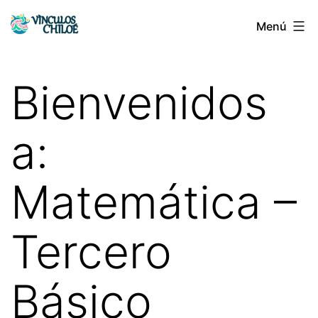
Saltar
Menú
Vínculos
al
Chiloé
contenido
Bienvenidos
a:
Matemática –
Tercero
Básico